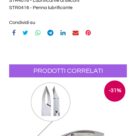
STR4076 - Lubrificante ai siliconi
STR0416 - Penna lubrificante
Condividi su
PRODOTTI CORRELATI
-31%