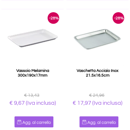
-28%
-28%
Vassoio Melamina
Vaschetta Acciaio Inox
300x190x17mm
21.5x16.5cm
€ 13,43
€ 24,96
€ 9,67
(Iva inclusa)
€ 17,97
(Iva inclusa)
Quantità
Quantità
Agg. al carrello
Agg. al carrello