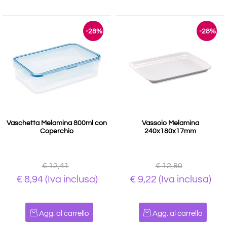
-28%
-28%
Vaschetta Melamina 800ml con
Vassoio Melamina
Coperchio
240x180x17mm
€ 12,41
€ 12,80
€ 8,94
(Iva inclusa)
€ 9,22
(Iva inclusa)
Quantità
Quantità
Agg. al carrello
Agg. al carrello