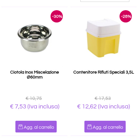
-30%
-28%
Ciotola Inox Miscelazione
Contenitore Rifiuti Speciali 3,5L
Ø60mm
€ 10,75
€ 17,53
€ 7,53
(Iva inclusa)
€ 12,62
(Iva inclusa)
Quantità
Quantità
Agg. al carrello
Agg. al carrello