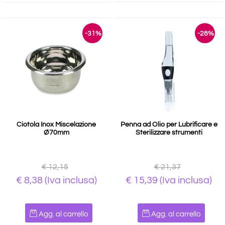
-31%
-28%
Ciotola Inox Miscelazione
Penna ad Olio per Lubrificare e
Ø70mm
Sterilizzare strumenti
€ 12,15
€ 21,37
€ 8,38
(Iva inclusa)
€ 15,39
(Iva inclusa)
Quantità
Quantità
Agg. al carrello
Agg. al carrello