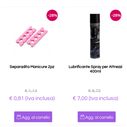
-28%
-28%
Separadita Manicure 2pz
Lubrificante Spray per Attrezzi
400ml
€ 1,13
€ 9,72
€ 0,81
(Iva inclusa)
€ 7,00
(Iva inclusa)
Quantità
Quantità
Agg. al carrello
Agg. al carrello