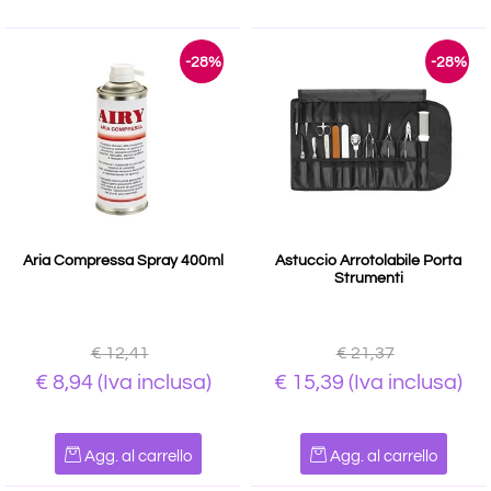
-28%
-28%
Aria Compressa Spray 400ml
Astuccio Arrotolabile Porta
Strumenti
€ 12,41
€ 21,37
€ 8,94
(Iva inclusa)
€ 15,39
(Iva inclusa)
Quantità
Quantità
Agg. al carrello
Agg. al carrello