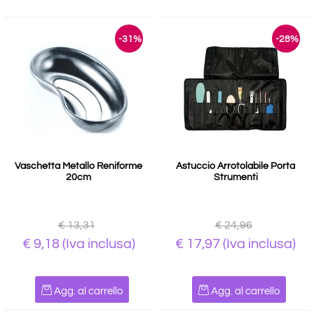
-31%
-28%
Vaschetta Metallo Reniforme
Astuccio Arrotolabile Porta
20cm
Strumenti
€ 13,31
€ 24,96
€ 9,18
(Iva inclusa)
€ 17,97
(Iva inclusa)
Quantità
Quantità
Agg. al carrello
Agg. al carrello