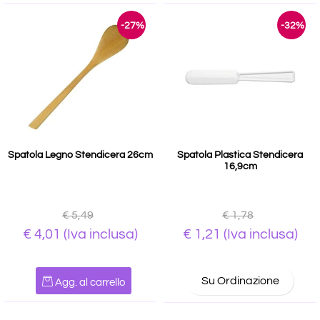
-27%
-32%
Spatola Legno Stendicera 26cm
Spatola Plastica Stendicera
16,9cm
€ 5,49
€ 1,78
€ 4,01
(Iva inclusa)
€ 1,21
(Iva inclusa)
Quantità
Su Ordinazione
Agg. al carrello