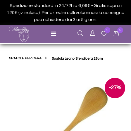
Spedizione standard in 24/72h a 6,09€ • Gratis sopra i
120€ (iv.inclusa). Per arredi e colli voluminosi la consegna
può richiedere dai 3 ai 5 giorni.
0
0
Open menu
SPATOLE PER CERA
Spatola Legno Stendicera 26cm
-27%