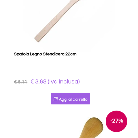
Spatola Legno Stendicera 22cm
€ 3,68 (Iva inclusa)
€ 5,11
Quantità
Agg. al carrello
-27%