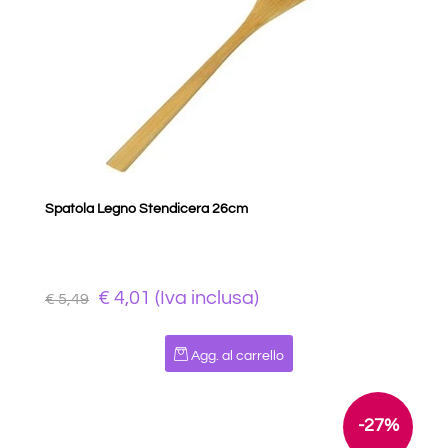
Spatola Legno Stendicera 26cm
€ 4,01 (Iva inclusa)
€ 5,49
Quantità
Agg. al carrello
-27%