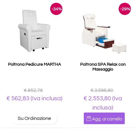
-34%
-29%
Poltrona Pedicure MARTHA
Poltrona SPA Relax con
Massaggio
€ 852,78
€ 3.596,90
€ 562,83
(Iva inclusa)
€ 2.553,80
(Iva
inclusa)
Quantità
Su Ordinazione
Agg. al carrello