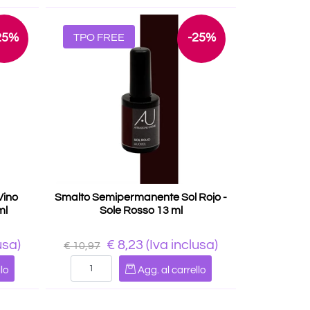
25%
-25%
TPO FREE
Vino
Smalto Semipermanente Sol Rojo -
ml
Sole Rosso 13 ml
usa)
€ 8,23
(Iva inclusa)
€ 10,97
Quantità
lo
Agg. al carrello