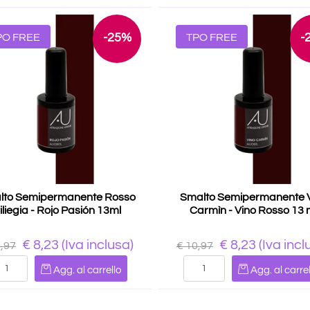
-25%
-
PO FREE
TPO FREE
lto Semipermanente Rosso
Smalto Semipermanente 
iliegia - Rojo Pasión 13ml
Carmìn - Vino Rosso 13 
€ 8,23
(Iva inclusa)
€ 8,23
(Iva incl
0,97
€ 10,97
Quantità
Quantità
Agg. al carrello
Agg. al carrel