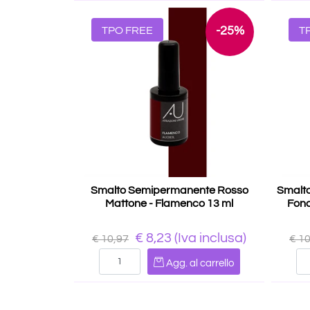
-25%
TPO FREE
T
Smalto Semipermanente Rosso
Smalt
Mattone - Flamenco 13 ml
Fond
€ 8,23
(Iva inclusa)
€ 10,97
€ 1
Quantità
Agg. al carrello