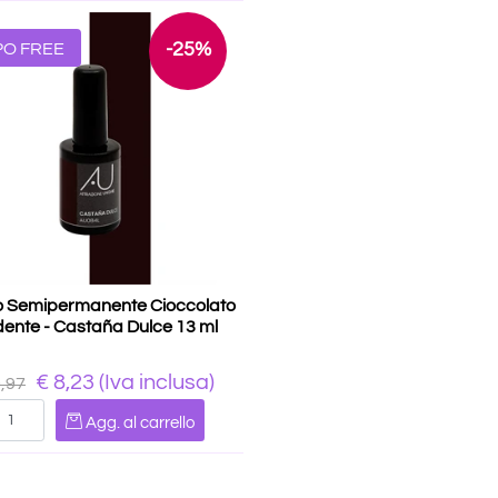
-25%
PO FREE
o Semipermanente Cioccolato
ente - Castaña Dulce 13 ml
€ 8,23
(Iva inclusa)
0,97
Quantità
Agg. al carrello