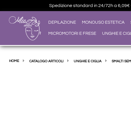
Spedizione standard in 24/72h a 6,09€ • G
DEPILAZIONE
MONOUSO ESTETICA
MICROMOTORI E FRESE
UNGHIE E CIG
HOME
CATALOGO ARTICOLI
UNGHIE E CIGLIA
SMALTI SE