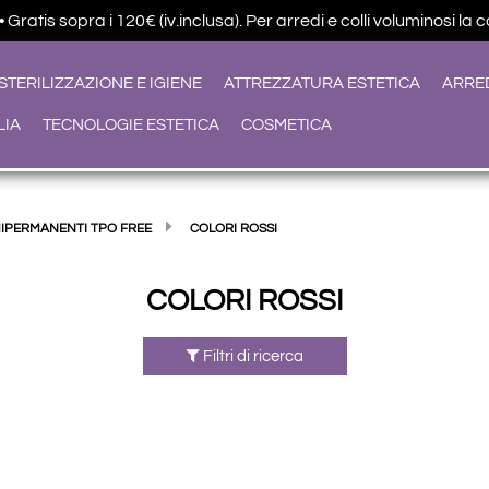
ratis sopra i 120€ (iv.inclusa). Per arredi e colli voluminosi la 
STERILIZZAZIONE E IGIENE
ATTREZZATURA ESTETICA
ARRE
LIA
TECNOLOGIE ESTETICA
COSMETICA
MIPERMANENTI TPO FREE
COLORI ROSSI
COLORI ROSSI
Filtri di ricerca