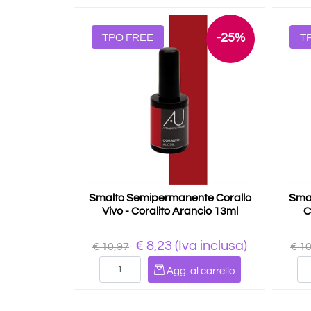
-25%
TPO FREE
T
Smalto Semipermanente Corallo
Sma
Vivo - Coralito Arancio 13ml
C
€ 8,23
(Iva inclusa)
€ 10,97
€ 1
Quantità
Agg. al carrello