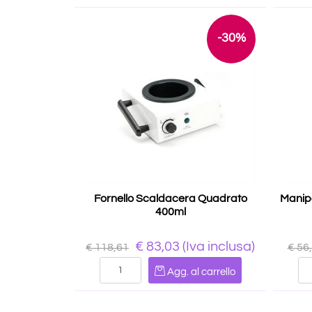
-30%
Fornello Scaldacera Quadrato
Manip
400ml
€ 83,03
(Iva inclusa)
€ 118,61
€ 56
Quantità
Agg. al carrello