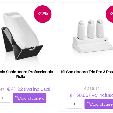
-27%
-
olo Scaldacera Professionale
Kit Scaldacera Trio Pro 3 Pos
Rullo
€ 239,14
€ 41,22
(Iva inclusa)
,47
€ 150,66
(Iva inclus
Quantità
Agg. al carrello
Quantità
Agg. al carrel