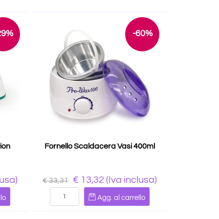
29%
-60%
ion
Fornello Scaldacera Vasi 400ml
lusa)
€ 13,32
(Iva inclusa)
€ 33,31
Quantità
lo
Agg. al carrello