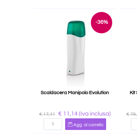
-36%
Scaldacera Manipolo Evolution
Kit
€ 11,14
(Iva inclusa)
€ 17,41
€ 79
Quantità
Agg. al carrello