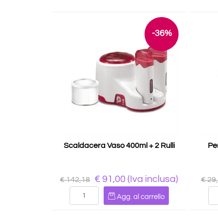
-36%
Scaldacera Vaso 400ml + 2 Rulli
Pe
€ 91,00
(Iva inclusa)
€ 142,18
€ 29
Quantità
Agg. al carrello