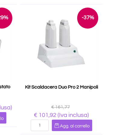
29%
-37%
stato
Kit Scaldacera Duo Pro 2 Manipoli
€ 161,77
lusa)
€ 101,92
(Iva inclusa)
lo
Quantità
Agg. al carrello