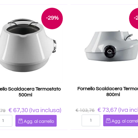
-29%
-
Fornello Scaldacera Termo
ello Scaldacera Termostato
800ml
500ml
€ 73,67
(Iva inc
€ 67,30
(Iva inclusa)
€ 103,76
,79
Quantità
Quantità
Agg. al carrel
Agg. al carrello