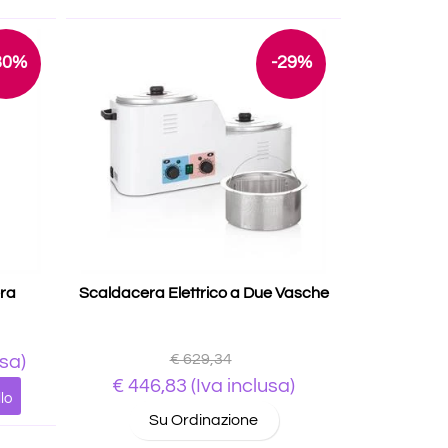
30%
-29%
era
Scaldacera Elettrico a Due Vasche
€ 629,34
usa)
€ 446,83
(Iva inclusa)
lo
Su Ordinazione