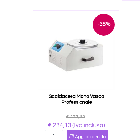
-38%
Scaldacera Mono Vasca
Professionale
€ 377,63
€ 234,13
(Iva inclusa)
Quantità
Agg. al carrello