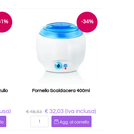
31%
-34%
ullo
Fornello Scaldacera 400ml
lusa)
€ 32,03
(Iva inclusa)
€ 48,53
Quantità
lo
Agg. al carrello