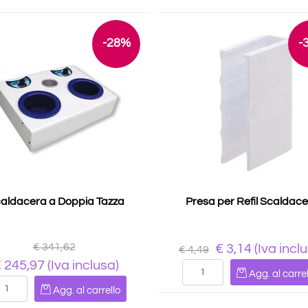
-28%
-
aldacera a Doppia Tazza
Presa per Refil Scaldac
€ 341,62
€ 3,14
(Iva incl
€ 4,49
 245,97
(Iva inclusa)
Quantità
Agg. al carrel
Quantità
Agg. al carrello