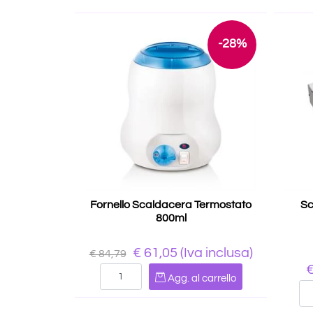
-28%
Fornello Scaldacera Termostato
Sc
800ml
€ 61,05
(Iva inclusa)
€ 84,79
€
Quantità
Agg. al carrello