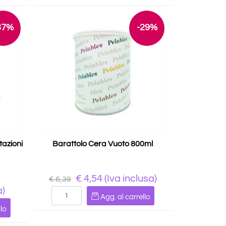
37%
-29%
tazioni
Barattolo Cera Vuoto 800ml
€ 4,54
(Iva inclusa)
€ 6,39
a)
Quantità
Agg. al carrello
lo