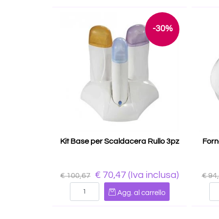
-30%
Kit Base per Scaldacera Rullo 3pz
Forn
€ 70,47
(Iva inclusa)
€ 100,67
€ 94
Quantità
Agg. al carrello