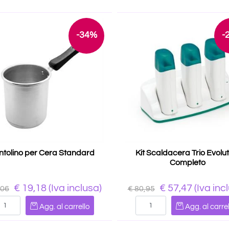
-34%
-
ntolino per Cera Standard
Kit Scaldacera Trio Evolut
Completo
€ 19,18
(Iva inclusa)
€ 57,47
(Iva inc
,06
€ 80,95
Quantità
Quantità
Agg. al carrello
Agg. al carrel