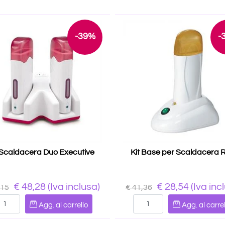
-39%
-
 Scaldacera Duo Executive
Kit Base per Scaldacera R
€ 48,28
(Iva inclusa)
€ 28,54
(Iva inc
,15
€ 41,36
Quantità
Quantità
Agg. al carrello
Agg. al carrel