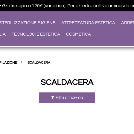
ratis sopra i 120€ (iv.inclusa). Per arredi e colli voluminosi la 
STERILIZZAZIONE E IGIENE
ATTREZZATURA ESTETICA
ARRE
LIA
TECNOLOGIE ESTETICA
COSMETICA
PILAZIONE
SCALDACERA
SCALDACERA
Filtri di ricerca