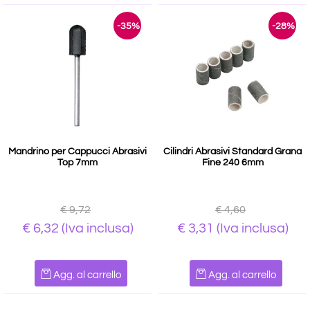
-35%
-28%
Mandrino per Cappucci Abrasivi
Cilindri Abrasivi Standard Grana
Top 7mm
Fine 240 6mm
€ 9,72
€ 4,60
€ 6,32
(Iva inclusa)
€ 3,31
(Iva inclusa)
Quantità
Quantità
Agg. al carrello
Agg. al carrello