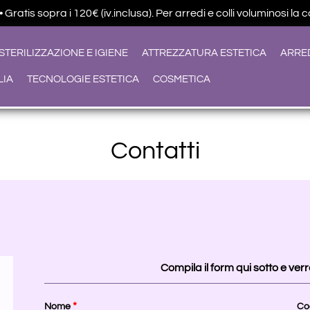
ratis sopra i 120€ (iv.inclusa). Per arredi e colli voluminosi la 
STERILIZZAZIONE E IGIENE
ATTREZZATURA ESTETICA
ARRE
LIA
TECNOLOGIE ESTETICA
COSMETICA
Contatti
Compila il form qui sotto e verr
*
Nome
Co