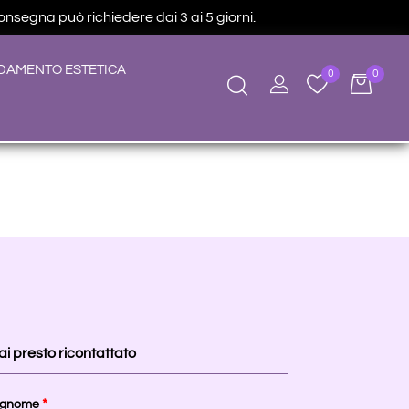
consegna può richiedere dai 3 ai 5 giorni.
DAMENTO ESTETICA
0
0
ai presto ricontattato
*
gnome