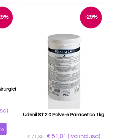
29%
-29%
irurgici
usa)
Udenil ST 2.0 Polvere Paracetico 1kg
lo
€ 51,01
(Iva inclusa)
€ 71,85