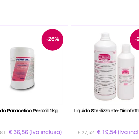
-26%
-
do Paracetico Peroxill 1kg
Liquido Sterilizzante-Disinfet
€
36,86
(Iva inclusa)
€
19,54
(Iva inc
,81
€ 27,52