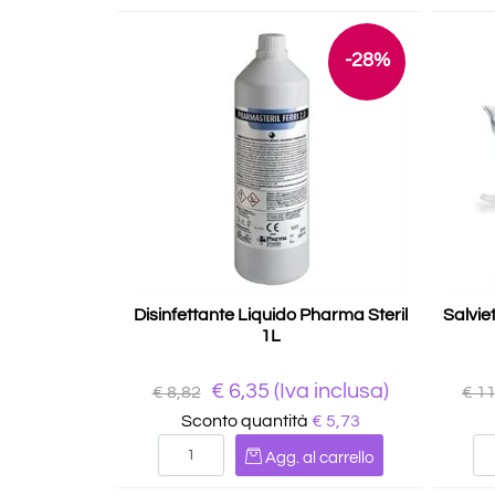
-28%
Disinfettante Liquido Pharma Steril
Salvie
1L
€
6,35
(Iva inclusa)
€ 8,82
€ 1
Sconto quantità
€ 5,73
Quantità
Agg. al carrello