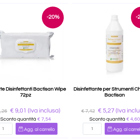
-20%
-
tte Disinfettanti Bactisan Wipe
Disinfettante per Strumenti Ch
72pz
Bactisan
€
9,01
(Iva inclusa)
€
5,27
(Iva incl
1,26
€ 7,42
Sconto quantità
€ 7,54
Sconto quantità
€ 4,60
Quantità
Quantità
Agg. al carrello
Agg. al carrel