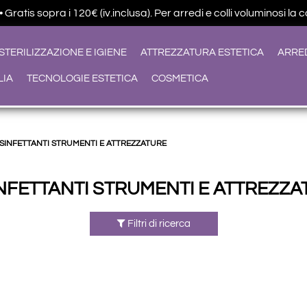
ratis sopra i 120€ (iv.inclusa). Per arredi e colli voluminosi la 
STERILIZZAZIONE E IGIENE
ATTREZZATURA ESTETICA
ARRE
LIA
TECNOLOGIE ESTETICA
COSMETICA
ISINFETTANTI STRUMENTI E ATTREZZATURE
INFETTANTI STRUMENTI E ATTREZZA
Filtri di ricerca