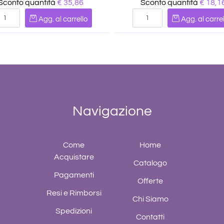
Sconto quantità
€ 35,86
Sconto quantità
€ 18,1
Quantità
Quantità
Agg. al carrello
Agg. al carrel
Navigazione
Come
Home
Acquistare
Catalogo
Pagamenti
Offerte
Resi e Rimborsi
Chi Siamo
Spedizioni
Contatti