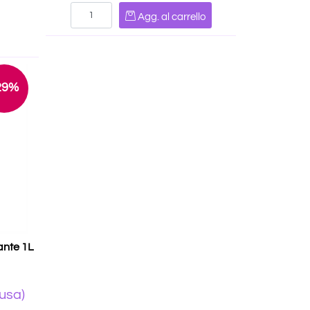
Quantità
Agg. al carrello
29%
tante 1L
lusa)