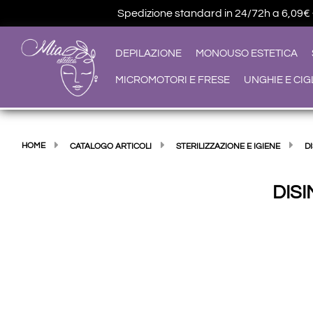
Spedizione standard in 24/72h a 6,09€ • G
DEPILAZIONE
MONOUSO ESTETICA
MICROMOTORI E FRESE
UNGHIE E CIG
HOME
CATALOGO ARTICOLI
STERILIZZAZIONE E IGIENE
D
DIS