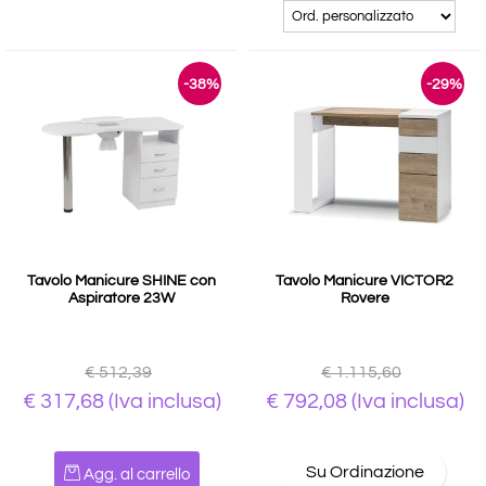
-38%
-29%
Tavolo Manicure SHINE con
Tavolo Manicure VICTOR2
Aspiratore 23W
Rovere
€ 512,39
€ 1.115,60
€ 317,68
(Iva inclusa)
€ 792,08
(Iva inclusa)
Quantità
Su Ordinazione
Agg. al carrello