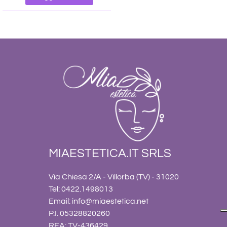
MIAESTETICA.IT SRLS
Via Chiesa 2/A - Villorba (TV) - 31020
Tel: 0422.1498013
Email:
info@miaestetica.net
P.I. 05328820260
REA: TV-436429