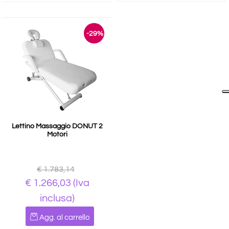
-29%
Lettino Massaggio DONUT 2
Motori
€ 1.783,14
€ 1.266,03
(Iva
inclusa)
Quantità
Agg. al carrello