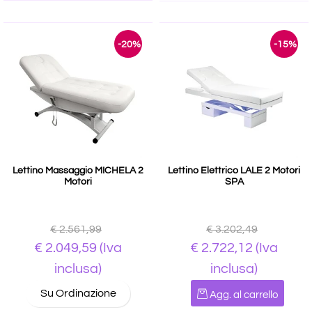
-20%
-15%
Lettino Massaggio MICHELA 2
Lettino Elettrico LALE 2 Motori
Motori
SPA
€ 2.561,99
€ 3.202,49
€ 2.049,59
(Iva
€ 2.722,12
(Iva
inclusa)
inclusa)
Quantità
Su Ordinazione
Agg. al carrello