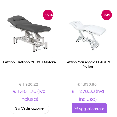
-27%
-34%
Lettino Elettrico MERS 1 Motore
Lettino Massaggio FLASH 3
Motori
€ 1.920,22
€ 1.936,86
€ 1.401,76
(Iva
€ 1.278,33
(Iva
inclusa)
inclusa)
Quantità
Su Ordinazione
Agg. al carrello