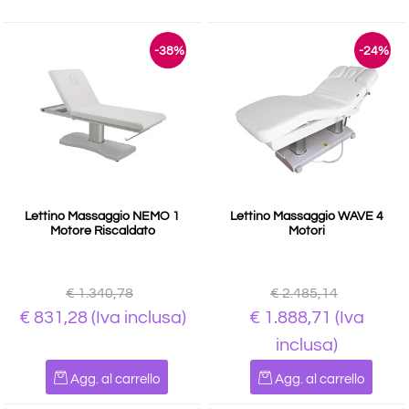
-38%
-24%
Lettino Massaggio NEMO 1
Lettino Massaggio WAVE 4
Motore Riscaldato
Motori
€ 1.340,78
€ 2.485,14
€ 831,28
(Iva inclusa)
€ 1.888,71
(Iva
inclusa)
Quantità
Quantità
Agg. al carrello
Agg. al carrello