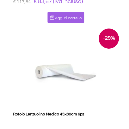
€ 83,67 (Iva inclusa)
€ 117,84
Quantità
Agg. al carrello
-29%
Rotolo Lenzuolino Medico 45x80cm 6pz