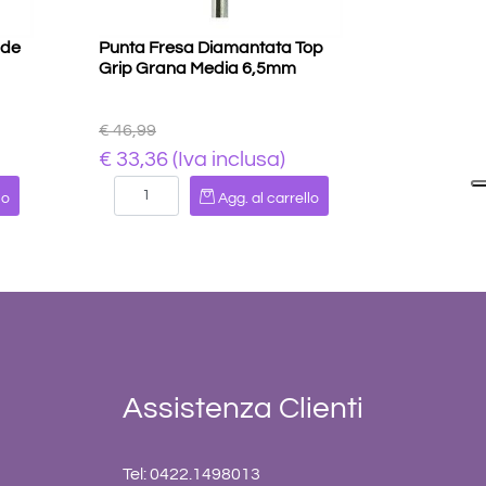
ide
Punta Fresa Diamantata Top
Grip Grana Media 6,5mm
€ 46,99
€ 33,36 (Iva inclusa)
Quantità
lo
Agg. al carrello
Assistenza Clienti
Tel: 0422.1498013