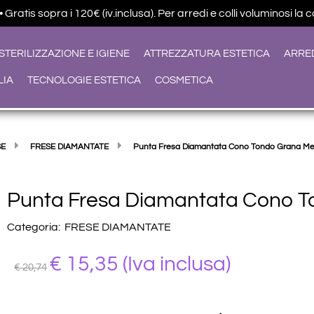
ratis sopra i 120€ (iv.inclusa). Per arredi e colli voluminosi la 
STERILIZZAZIONE E IGIENE
ATTREZZATURA ESTETICA
ARRE
LIA
TECNOLOGIE ESTETICA
COSMETICA
SE
FRESE DIAMANTATE
Punta Fresa Diamantata Cono Tondo Grana M
Punta Fresa Diamantata Cono 
Categoria:
FRESE DIAMANTATE
€ 15,35
(Iva inclusa)
€ 20,74