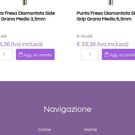
ta Fresa Diamantata Side
Punta Fresa Diamantata S
p Grana Media 3,5mm
Grip Grana Media 6,5mm
,99
€ 46,99
3,36 (Iva inclusa)
€ 33,36 (Iva inclusa)
Quantità
Quantità
Agg. al carrello
Agg. al carrel
Navigazione
Come
Home