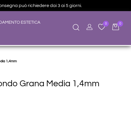
consegna può richiedere dai 3 ai 5 giorni.
DAMENTO ESTETICA
0
0
edia 1,4mm
Tondo Grana Media 1,4mm