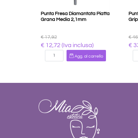
Punta Fresa Diamantata Piatta
Pun
Grana Media 2,1mm
Gri
€ 17,92
€ 46
€ 12,72 (Iva inclusa)
€ 3
Quantità
Agg. al carrello