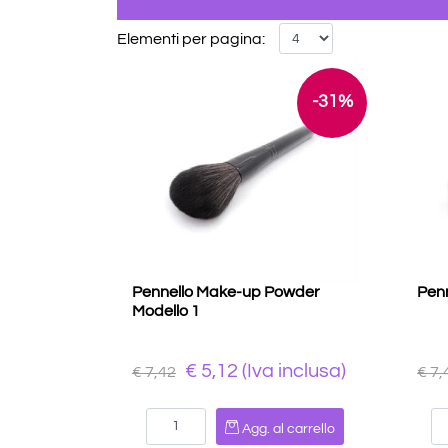
Elementi per pagina:
-31%
Pennello Make-up Powder
Penn
Modello 1
€ 5,12 (Iva inclusa)
€ 7,42
€ 7,
Quantità
Agg. al carrello