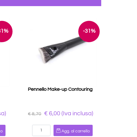
31%
-31%
Pennello Make-up Contouring
sa)
€ 6,00 (Iva inclusa)
€ 8,70
Quantità
lo
Agg. al carrello