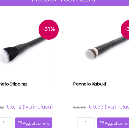
-31%
-
ello Stipping
Pennello Kabuki
€ 5,12 (Iva inclusa)
€ 5,73 (Iva inclu
42
€ 8,31
Quantità
Quantità
Agg. al carrello
Agg. al carrel