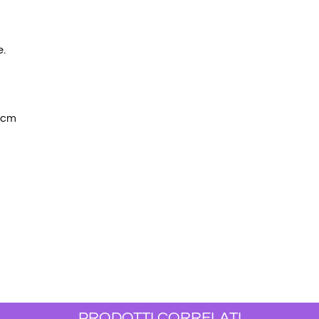
e.
5 cm
PRODOTTI CORRELATI