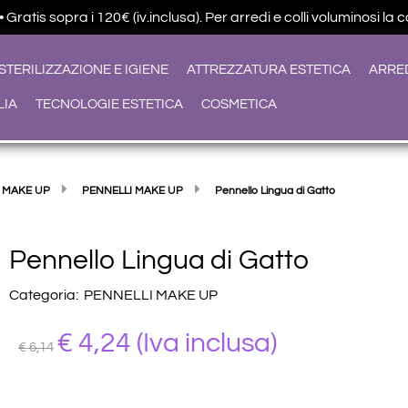
ratis sopra i 120€ (iv.inclusa). Per arredi e colli voluminosi la 
STERILIZZAZIONE E IGIENE
ATTREZZATURA ESTETICA
ARRE
LIA
TECNOLOGIE ESTETICA
COSMETICA
 MAKE UP
PENNELLI MAKE UP
Pennello Lingua di Gatto
Pennello Lingua di Gatto
Categoria:
PENNELLI MAKE UP
€ 4,24
(Iva inclusa)
€ 6,14