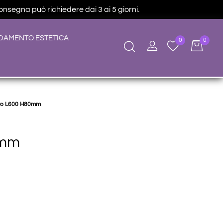
consegna può richiedere dai 3 ai 5 giorni.
DAMENTO ESTETICA
0
0
lcro L600 H80mm
0mm