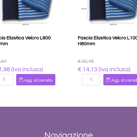
ia Elastica Velcro L800
Fascia Elastica Velcro L10
0mm
H80mm
,64
€ 20,48
1,98 (Iva inclusa)
€ 14,13 (Iva inclusa)
Quantità
Quantità
Agg. al carrello
Agg. al carrel
Navigazione