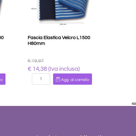
00
Fascia Elastica Velcro L1500
H80mm
€ 19,97
€ 14,38 (Iva inclusa)
Quantità
lo
Agg. al carrello