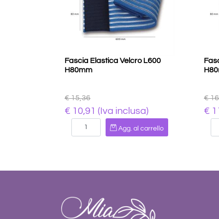
Fascia Elastica Velcro L600
Fasc
H80mm
H8
€ 15,36
€ 16
€ 10,91 (Iva inclusa)
€ 1
Quantità
Agg. al carrello