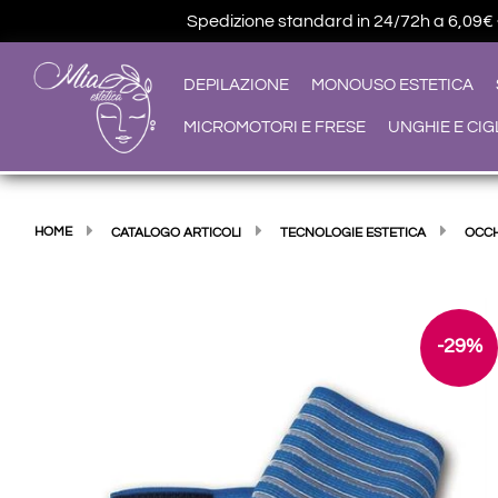
Spedizione standard in 24/72h a 6,09€ • G
DEPILAZIONE
MONOUSO ESTETICA
MICROMOTORI E FRESE
UNGHIE E CIG
HOME
CATALOGO ARTICOLI
TECNOLOGIE ESTETICA
OCCH
-29%