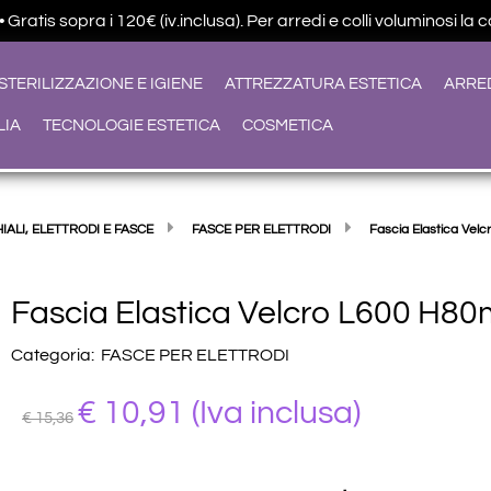
ratis sopra i 120€ (iv.inclusa). Per arredi e colli voluminosi la 
STERILIZZAZIONE E IGIENE
ATTREZZATURA ESTETICA
ARRE
LIA
TECNOLOGIE ESTETICA
COSMETICA
IALI, ELETTRODI E FASCE
FASCE PER ELETTRODI
Fascia Elastica Ve
Fascia Elastica Velcro L600 H8
Categoria:
FASCE PER ELETTRODI
€ 10,91
(Iva inclusa)
€ 15,36