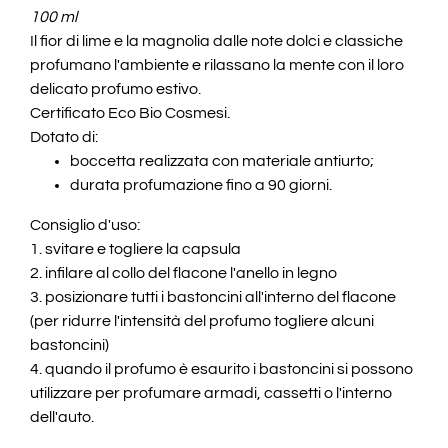
100 ml
Il fior di lime e la magnolia dalle note dolci e classiche
profumano l'ambiente e rilassano la mente con il loro
delicato profumo estivo.
Certificato Eco Bio Cosmesi.
Dotato di:
boccetta realizzata con materiale antiurto;
durata profumazione fino a 90 giorni.
Consiglio d'uso:
1. svitare e togliere la capsula
2. infilare al collo del flacone l'anello in legno
3. posizionare tutti i bastoncini all'interno del flacone
(per ridurre l'intensità del profumo togliere alcuni
bastoncini)
4. quando il profumo è esaurito i bastoncini si possono
utilizzare per profumare armadi, cassetti o l'interno
dell'auto.