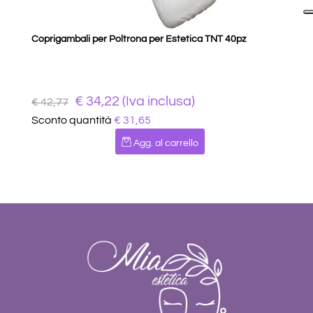
Coprigambali per Poltrona per Estetica TNT 40pz
€ 34,22 (Iva inclusa)
€ 42,77
Sconto quantità
€ 31,65
Quantità
Agg. al carrello