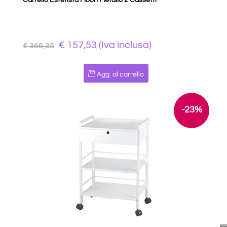
Carrello Estetista Moon Metallo 2 Cassetti
€ 157,53 (Iva inclusa)
€ 366,35
Quantità
Agg. al carrello
-23%