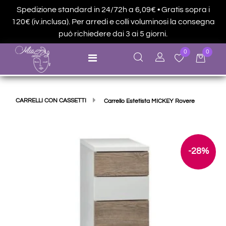
Spedizione standard in 24/72h a 6,09€ • Gratis sopra i
120€ (iv.inclusa). Per arredi e colli voluminosi la consegna
può richiedere dai 3 ai 5 giorni.
0
0
Open menu
CARRELLI CON CASSETTI
Carrello Estetista MICKEY Rovere
-28%