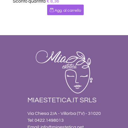
Sconto quantità
€ 8,36
Quantità
Agg. al carrello
MIAESTETICA.IT SRLS
Via Chiesa 2/A - Villorba (TV) - 31020
Tel: 0422.1498013
Email:
info@miaestetica.net