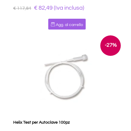
€ 82,49 (Iva inclusa)
€ 117,84
Quantità
Agg. al carrello
-27%
Helix Test per Autoclave 100pz