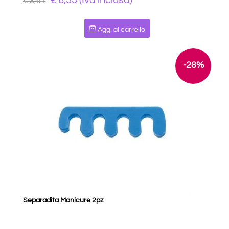
€ 6,33 (Iva inclusa)
€ 8,91
Quantità
Agg. al carrello
-28%
Separadita Manicure 2pz