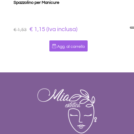
Spazzolino per Manicure
€ 1,15 (Iva inclusa)
€ 1,53
Quantità
Agg. al carrello