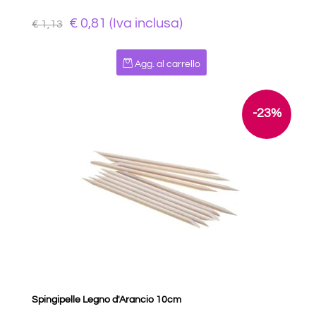
€ 0,81 (Iva inclusa)
€ 1,13
Quantità
Agg. al carrello
-23%
Spingipelle Legno d'Arancio 10cm