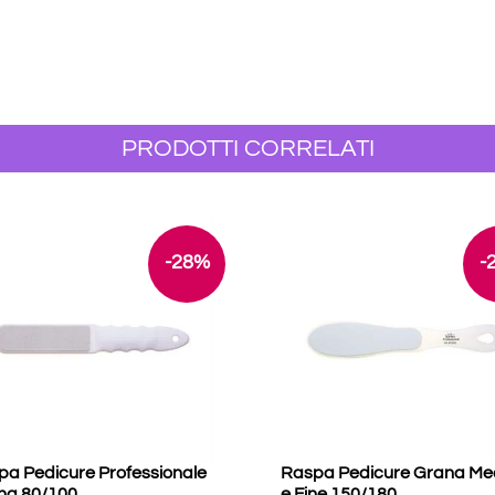
PRODOTTI CORRELATI
-28%
-
pa Pedicure Professionale
Raspa Pedicure Grana Me
na 80/100
e Fine 150/180