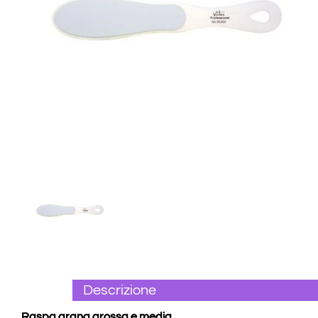
Descrizione
Raspa grana grossa e media