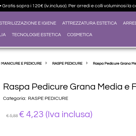
ratis sopra i 120€ (iv.inclusa). Per arredi e colli voluminosi la 
STERILIZZAZIONE E IGIENE
ATTREZZATURA ESTETICA
ARRE
LIA
TECNOLOGIE ESTETICA
COSMETICA
 MANICURE E PEDICURE
RASPE PEDICURE
Raspa Pedicure Grana Me
Raspa Pedicure Grana Media e 
Categoria:
RASPE PEDICURE
€ 4,23
(Iva inclusa)
€ 5,88