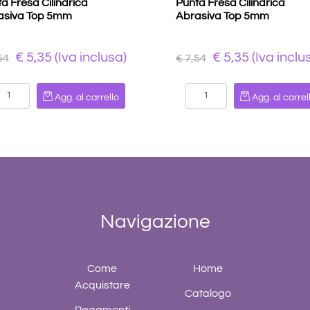
a Fresa Cilindrica
Punta Fresa Cilindrica
asiva Top 5mm
Abrasiva Top 5mm
€ 5,35 (Iva inclusa)
€ 5,35 (Iva inclu
54
€ 7,54
Quantità
Quantità
Agg. al carrello
Agg. al carrel
Navigazione
Come
Home
Acquistare
Catalogo
Pagamenti