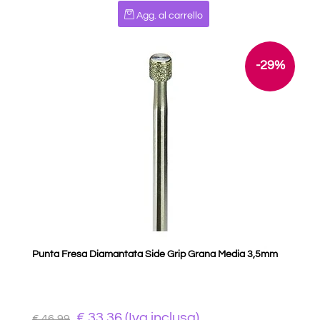
Quantità
Agg. al carrello
-29%
Punta Fresa Diamantata Side Grip Grana Media 3,5mm
€ 33,36 (Iva inclusa)
€ 46,99