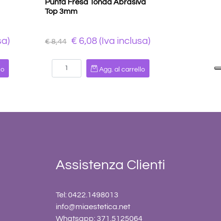
Punta Fresa Tonda Abrasiva
Top 3mm
sa)
€ 6,08 (Iva inclusa)
€ 8,44
Quantità
lo
Agg. al carrello
Assistenza Clienti
Tel: 0422.1498013
info@miaestetica.net
Whatsapp: 371.5125064