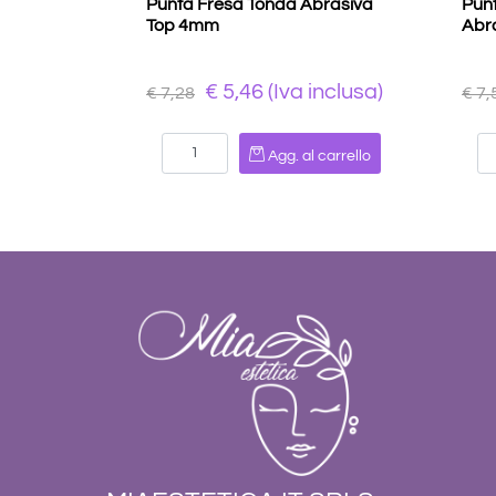
Punta Fresa Tonda Abrasiva
Punt
Top 4mm
Abr
€ 5,46 (Iva inclusa)
€ 7,28
€ 7,
Quantità
Agg. al carrello