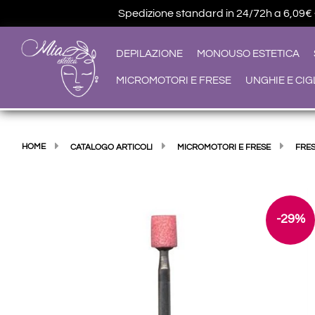
Spedizione standard in 24/72h a 6,09€ • G
DEPILAZIONE
MONOUSO ESTETICA
MICROMOTORI E FRESE
UNGHIE E CIG
HOME
CATALOGO ARTICOLI
MICROMOTORI E FRESE
FRE
-29%