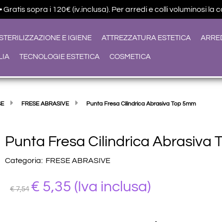
ratis sopra i 120€ (iv.inclusa). Per arredi e colli voluminosi la 
STERILIZZAZIONE E IGIENE
ATTREZZATURA ESTETICA
ARRE
LIA
TECNOLOGIE ESTETICA
COSMETICA
SE
FRESE ABRASIVE
Punta Fresa Cilindrica Abrasiva Top 5mm
Punta Fresa Cilindrica Abrasiva
Categoria:
FRESE ABRASIVE
€ 5,35
(Iva inclusa)
€ 7,54