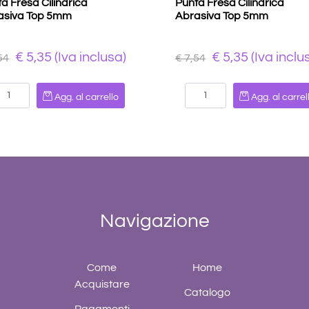
a Fresa Cilindrica
Punta Fresa Cilindrica
asiva Top 5mm
Abrasiva Top 5mm
€ 5,35 (Iva inclusa)
€ 5,35 (Iva inclu
54
€ 7,54
Quantità
Quantità
Agg. al carrello
Agg. al carrel
Navigazione
Come
Home
Acquistare
Catalogo
Pagamenti