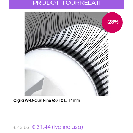
PRODOTTI CORRELATI
-28%
Ciglia W-D-Curl Fine Ø0.10 L. 14mm
€ 31,44 (Iva inclusa)
€ 43,66