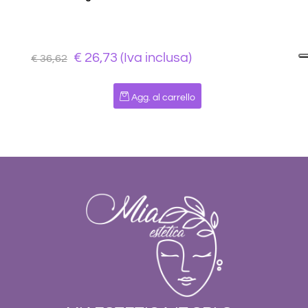
€ 26,73 (Iva inclusa)
€ 36,62
Quantità
Agg. al carrello