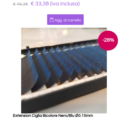
€ 33,38 (Iva inclusa)
€ 46,36
Quantità
Agg. al carrello
-28%
Extension Ciglia Bicolore Nero/Blu Ø0.15mm