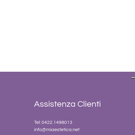
Assistenza Clienti
Tel: 0422.1498013
info@miaestetica.net