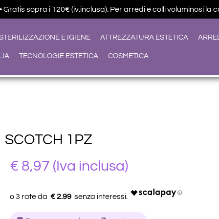
ratis sopra i 120€ (iv.inclusa). Per arredi e colli voluminosi la 
STERILIZZAZIONE E IGIENE
ATTREZZATURA ESTETICA
ARRE
LIA
TECNOLOGIE ESTETICA
COSMETICA
SCOTCH 1PZ
€ 8,97
(Iva inclusa)
€ 2.99