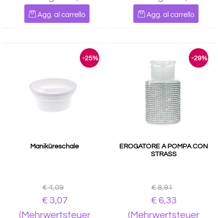
Quantità
Quantità
Agg. al carrello
Agg. al carrello
-25%
-29%
Maniküreschale
EROGATORE A POMPA CON
STRASS
€ 4,09
€ 8,91
€ 3,07
€ 6,33
(Mehrwertsteuer
(Mehrwertsteuer