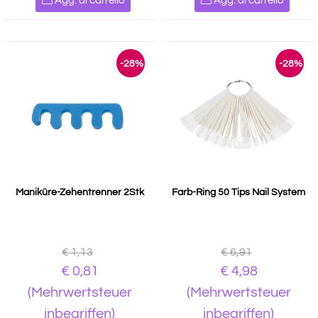
Agg. al carrello
Agg. al carrello
-28%
-28%
Maniküre-Zehentrenner 2Stk
Farb-Ring 50 Tips Nail System
€ 1,13
€ 6,91
€ 0,81
€ 4,98
(Mehrwertsteuer
(Mehrwertsteuer
inbegriffen)
inbegriffen)