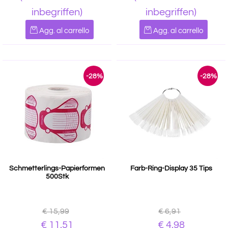
inbegriffen)
inbegriffen)
Quantità
Quantità
Agg. al carrello
Agg. al carrello
-28%
-28%
Schmetterlings-Papierformen
Farb-Ring-Display 35 Tips
500Stk
€ 15,99
€ 6,91
€ 11,51
€ 4,98