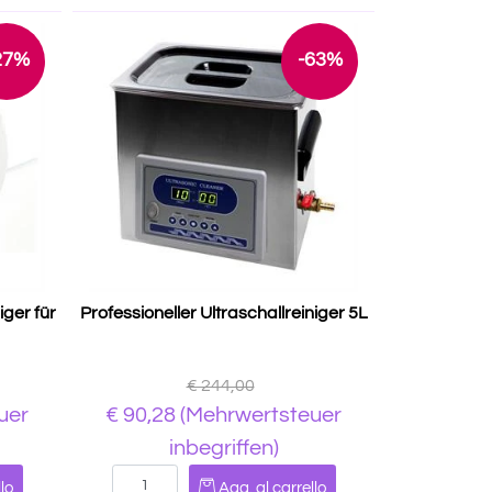
27%
-63%
iger für
Professioneller Ultraschallreiniger 5L
€ 244,00
uer
€ 90,28
(Mehrwertsteuer
inbegriffen)
Quantità
lo
Agg. al carrello