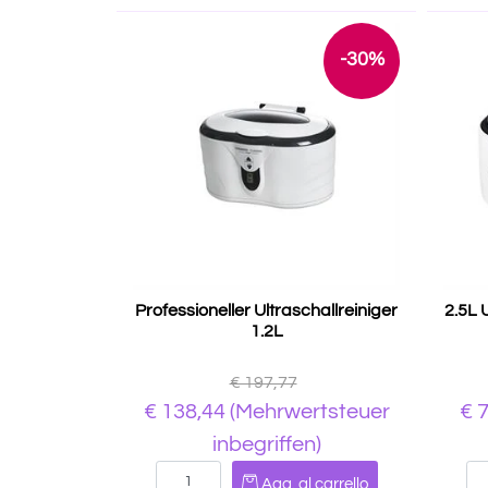
-30%
Professioneller Ultraschallreiniger
2.5L U
1.2L
€ 197,77
€ 138,44
(Mehrwertsteuer
€ 
inbegriffen)
Quantità
Agg. al carrello