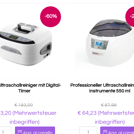
-60%
-
ltraschallreiniger mit Digital-
Professioneller Ultraschallrein
Timer
Instrumente 550 ml
€ 183,00
€ 87,99
73,20
(Mehrwertsteuer
€ 64,23
(Mehrwertste
inbegriffen)
inbegriffen)
Quantità
Quantità
Agg. al carrello
Agg. al carrel