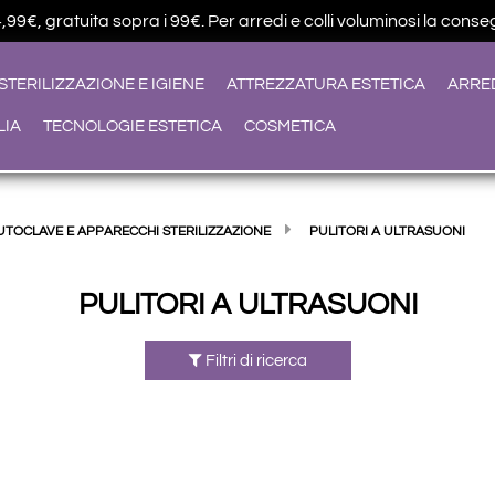
9€, gratuita sopra i 99€. Per arredi e colli voluminosi la conseg
STERILIZZAZIONE E IGIENE
ATTREZZATURA ESTETICA
ARRE
LIA
TECNOLOGIE ESTETICA
COSMETICA
UTOCLAVE E APPARECCHI STERILIZZAZIONE
PULITORI A ULTRASUONI
PULITORI A ULTRASUONI
Filtri di ricerca