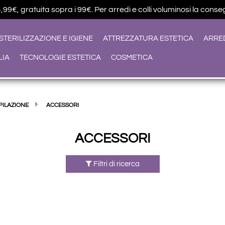
9€, gratuita sopra i 99€. Per arredi e colli voluminosi la conseg
STERILIZZAZIONE E IGIENE
ATTREZZATURA ESTETICA
ARRE
LIA
TECNOLOGIE ESTETICA
COSMETICA
PILAZIONE
ACCESSORI
ACCESSORI
Filtri di ricerca