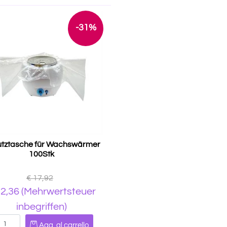
-31%
tztasche für Wachswärmer
100Stk
€ 17,92
12,36
(Mehrwertsteuer
inbegriffen)
Quantità
Agg. al carrello