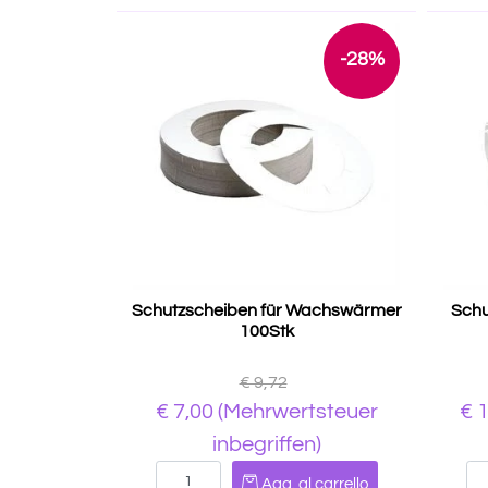
-28%
Schutzscheiben für Wachswärmer
Schu
100Stk
€ 9,72
€ 7,00
(Mehrwertsteuer
€ 
inbegriffen)
Quantità
Agg. al carrello