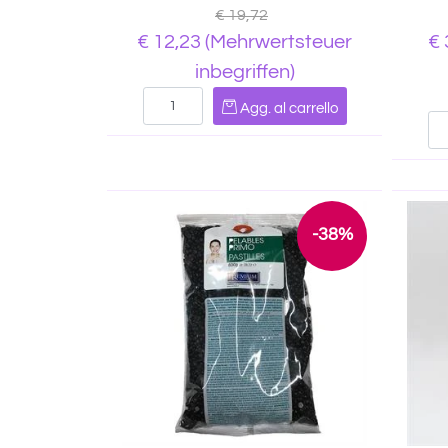
€ 19,72
€ 12,23
(Mehrwertsteuer
€
inbegriffen)
Quantità
Agg. al carrello
-38%