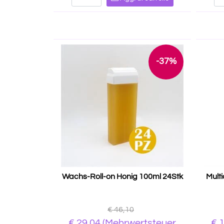
-37%
Wachs-Roll-on Honig 100ml 24Stk
Mult
€ 46,10
€ 29,04
(Mehrwertsteuer
€ 