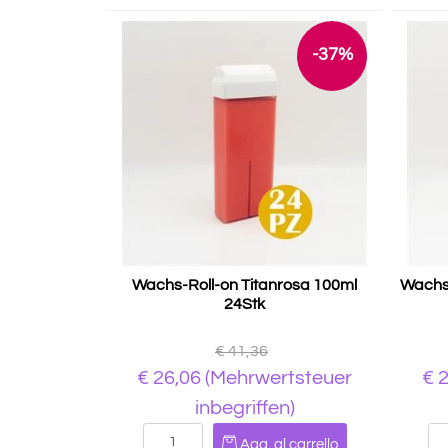
-37%
Wachs-Roll-on Titanrosa 100ml
Wachs-
24Stk
€ 41,36
€ 26,06
(Mehrwertsteuer
€ 
inbegriffen)
Quantità
Agg. al carrello