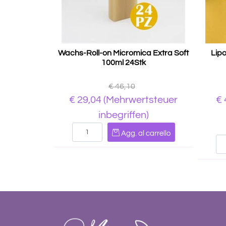
Wachs-Roll-on Micromica Extra Soft
Lip
100ml 24Stk
€ 46,10
€ 29,04
(Mehrwertsteuer
€
inbegriffen)
Quantità
Agg. al carrello