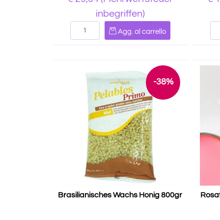
inbegriffen)
Quantità
Agg. al carrello
-38%
Brasilianisches Wachs Honig 800gr
Rosaf