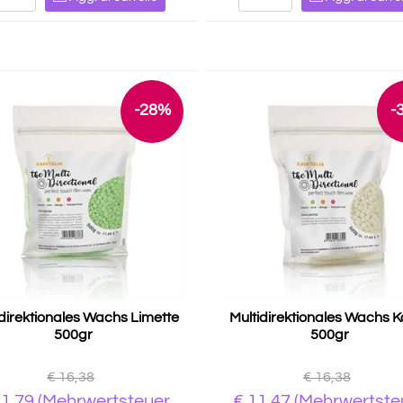
-28%
-
idirektionales Wachs Limette
Multidirektionales Wachs 
500gr
500gr
€ 16,38
€ 16,38
11,79
(Mehrwertsteuer
€ 11,47
(Mehrwertste