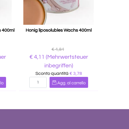
s 400ml
Honig liposolubles Wachs 400ml
€ 4,84
uer
€
4,11
(Mehrwertsteuer
inbegriffen)
Sconto quantità
€ 3,78
Quantità
lo
Agg. al carrello