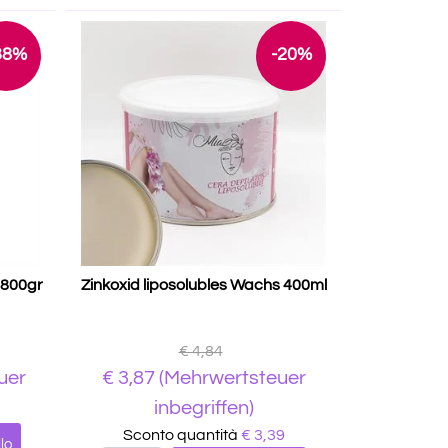
38%
-20%
 800gr
Zinkoxid liposolubles Wachs 400ml
€ 4,84
uer
€
3,87
(Mehrwertsteuer
inbegriffen)
Sconto quantità
€ 3,39
lo