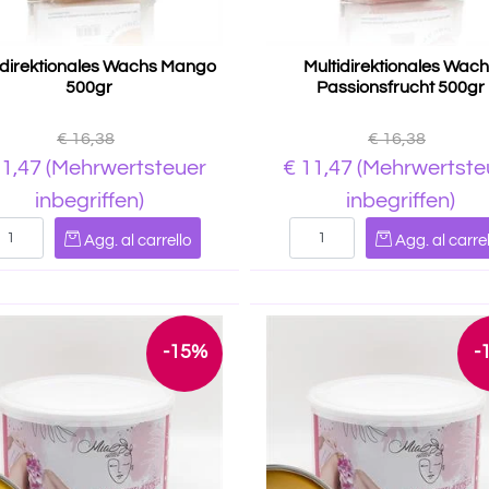
idirektionales Wachs Mango
Multidirektionales Wac
500gr
Passionsfrucht 500gr
€ 16,38
€ 16,38
11,47
(Mehrwertsteuer
€ 11,47
(Mehrwertste
inbegriffen)
inbegriffen)
Quantità
Quantità
Agg. al carrello
Agg. al carrel
-15%
-