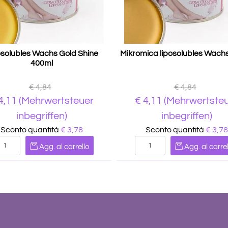
osolubles Wachs Gold Shine
Mikromica liposolubles Wach
400ml
€ 4,84
€ 4,84
4,11
(Mehrwertsteuer
€
4,11
(Mehrwertste
inbegriffen)
inbegriffen)
Sconto quantità
€ 3,78
Sconto quantità
€ 3,78
Quantità
Quantità
Agg. al carrello
Agg. al carrel