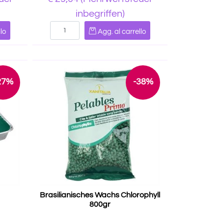
inbegriffen)
Quantità
lo
Agg. al carrello
27%
-38%
Brasilianisches Wachs Chlorophyll
800gr