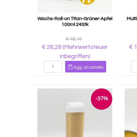
Wachs-Roll-on Titan-Grüner-Apfel
Mult
100ml 24Stk
€ 46,10
€ 26,28
(Mehrwertsteuer
€ 
inbegriffen)
Quantità
Agg. al carrello
-37%