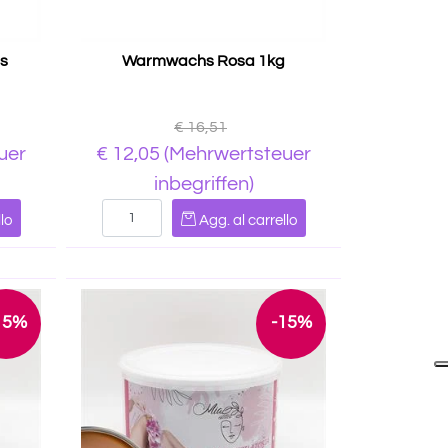
hs
Warmwachs Rosa 1kg
€ 16,51
uer
€ 12,05
(Mehrwertsteuer
inbegriffen)
Quantità
lo
Agg. al carrello
15%
-15%