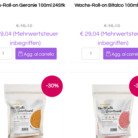
Roll-on Geranie 100ml 24Stk
Wachs-Roll-on Bitalco 100ml
€ 46,10
€ 46,10
29,04
(Mehrwertsteuer
€ 29,04
(Mehrwertste
inbegriffen)
inbegriffen)
Quantità
Quantità
Agg. al carrello
Agg. al carrel
-30%
-