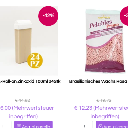
-42%
-
Roll-on Zinkoxid 100ml 24Stk
Brasilianisches Wachs Rosa
€ 44,82
€ 19,72
26,00
(Mehrwertsteuer
€ 12,23
(Mehrwertste
inbegriffen)
inbegriffen)
Quantità
Quantità
Agg. al carrello
Agg. al carrel