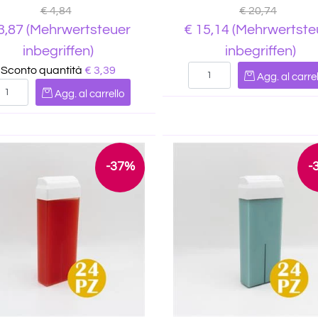
€ 4,84
€ 20,74
3,87
(Mehrwertsteuer
€ 15,14
(Mehrwertste
inbegriffen)
inbegriffen)
Quantità
Sconto quantità
€ 3,39
Agg. al carrel
Quantità
Agg. al carrello
-37%
-