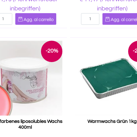
inbegriffen)
inbegriffen)
Quantità
Quantità
Agg. al carrello
Agg. al carrel
-20%
-
arbenes liposolubles Wachs
Warmwachs Grün 1kg
400ml