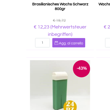
Brasilianisches Wachs Schwarz
Wachs-
800gr
€ 19,72
€ 12,23
(Mehrwertsteuer
€ 
inbegriffen)
Quantità
Agg. al carrello
-43%