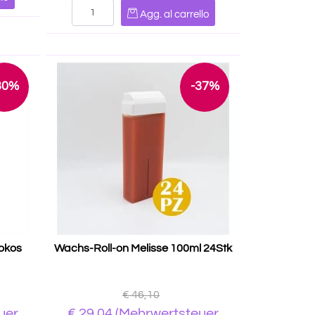
Quantità
Agg. al carrello
30%
-37%
Kokos
Wachs-Roll-on Melisse 100ml 24Stk
€ 46,10
uer
€ 29,04
(Mehrwertsteuer