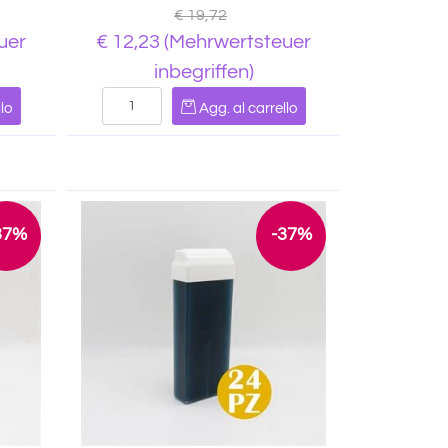
€ 19,72
uer
€ 12,23
(Mehrwertsteuer
inbegriffen)
Quantità
lo
Agg. al carrello
37%
-37%