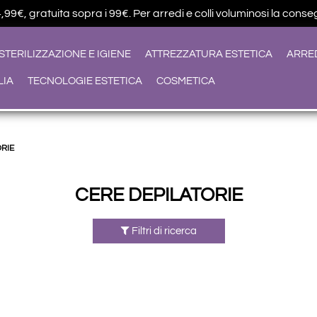
9€, gratuita sopra i 99€. Per arredi e colli voluminosi la conseg
STERILIZZAZIONE E IGIENE
ATTREZZATURA ESTETICA
ARRE
LIA
TECNOLOGIE ESTETICA
COSMETICA
ORIE
CERE DEPILATORIE
Filtri di ricerca