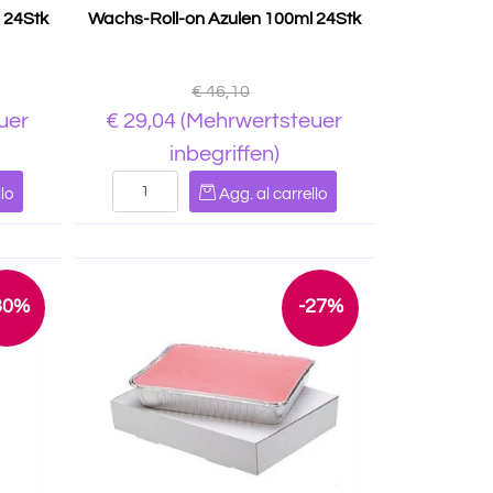
 24Stk
Wachs-Roll-on Azulen 100ml 24Stk
€ 46,10
uer
€ 29,04
(Mehrwertsteuer
inbegriffen)
Quantità
lo
Agg. al carrello
30%
-27%