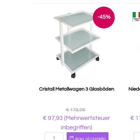
-45%
Cristall Metallwagen 3 Glasböden
Nied
€ 178,06
€ 97,93
(Mehrwertsteuer
€ 1
inbegriffen)
Quantità
Agg. al carrello