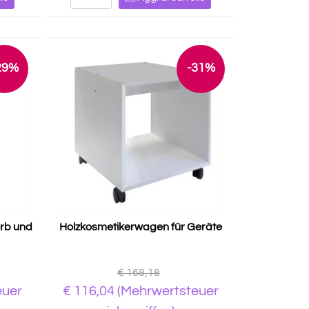
29%
-31%
rb und
Holzkosmetikerwagen für Geräte
€ 168,18
euer
€ 116,04
(Mehrwertsteuer