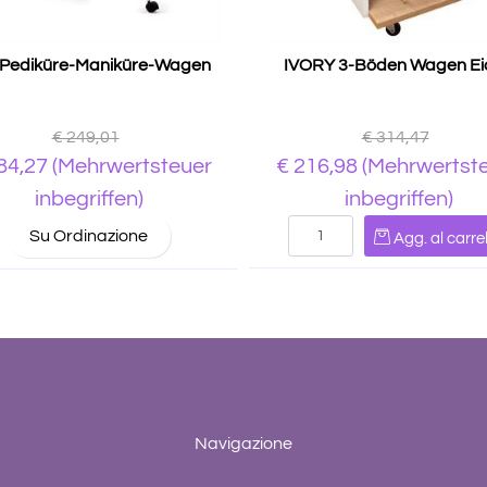
 Pediküre-Maniküre-Wagen
IVORY 3-Böden Wagen Ei
€ 249,01
€ 314,47
84,27
(Mehrwertsteuer
€ 216,98
(Mehrwertst
inbegriffen)
inbegriffen)
Quantità
Su Ordinazione
Agg. al carrel
Navigazione