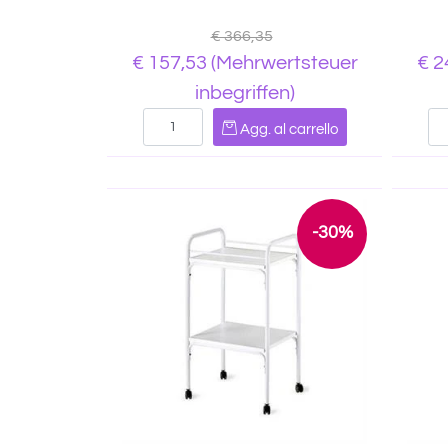
€ 366,35
€ 157,53
(Mehrwertsteuer
€ 2
inbegriffen)
Quantità
Agg. al carrello
-30%