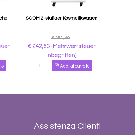
che
SOOM 2-stufiger Kosmetikwagen
€ 351,49
euer
€ 242,53
(Mehrwertsteuer
inbegriffen)
Quantità
lo
Agg. al carrello
Assistenza Clienti