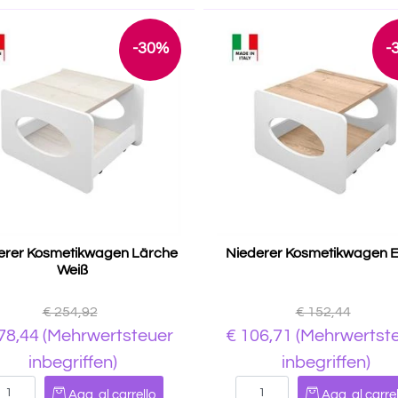
-30%
-
erer Kosmetikwagen Lärche
Niederer Kosmetikwagen E
Weiß
€ 254,92
€ 152,44
78,44
(Mehrwertsteuer
€ 106,71
(Mehrwertst
inbegriffen)
inbegriffen)
Quantità
Quantità
Agg. al carrello
Agg. al carrel