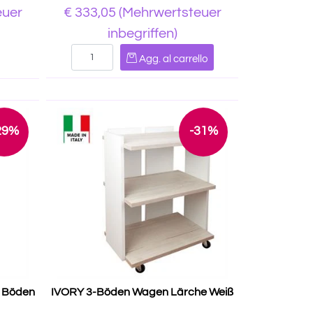
euer
€ 333,05
(Mehrwertsteuer
inbegriffen)
Quantità
Agg. al carrello
29%
-31%
 Böden
IVORY 3-Böden Wagen Lärche Weiß