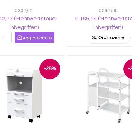
€ 332,02
€ 262,59
42,37
(Mehrwertsteuer
€ 186,44
(Mehrwertst
inbegriffen)
inbegriffen)
Quantità
Su Ordinazione
Agg. al carrello
-28%
-