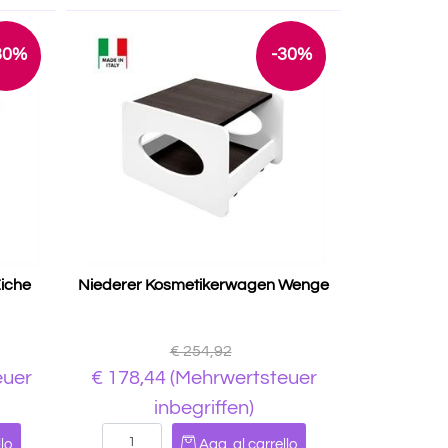
30%
-30%
iche
Niederer Kosmetikerwagen Wenge
€ 254,92
euer
€ 178,44
(Mehrwertsteuer
inbegriffen)
Quantità
lo
Agg. al carrello