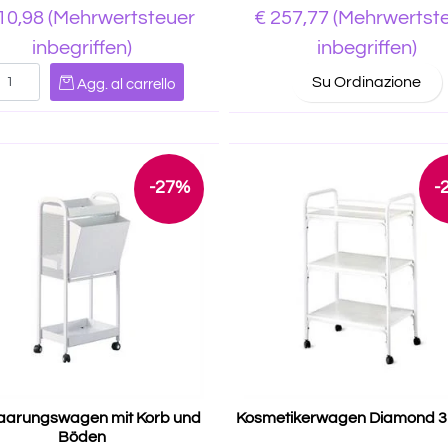
10,98
(Mehrwertsteuer
€ 257,77
(Mehrwertst
inbegriffen)
inbegriffen)
Quantità
Su Ordinazione
Agg. al carrello
-27%
-
aarungswagen mit Korb und
Kosmetikerwagen Diamond 3
Böden