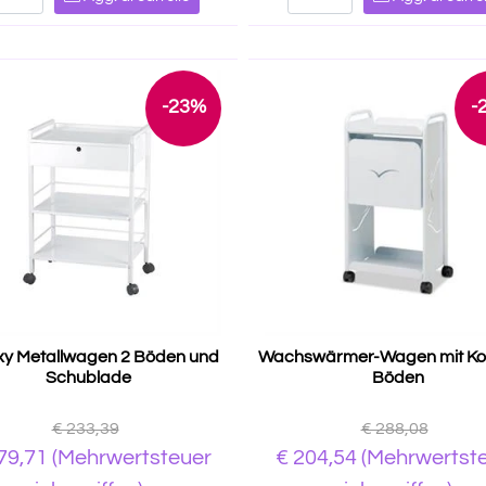
-23%
-
xy Metallwagen 2 Böden und
Wachswärmer-Wagen mit Ko
Schublade
Böden
€ 233,39
€ 288,08
79,71
(Mehrwertsteuer
€ 204,54
(Mehrwertst