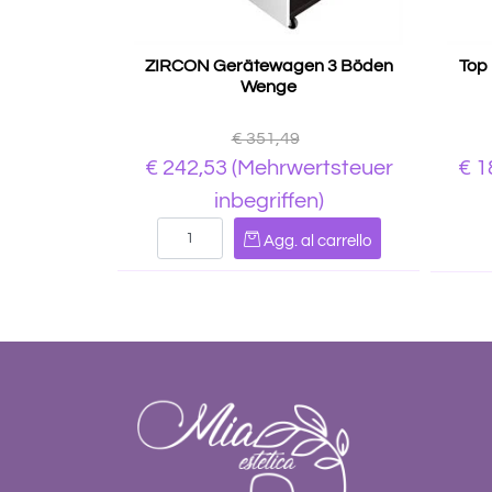
ZIRCON Gerätewagen 3 Böden
Top
Wenge
€ 351,49
€ 242,53
(Mehrwertsteuer
€ 1
inbegriffen)
Quantità
Agg. al carrello