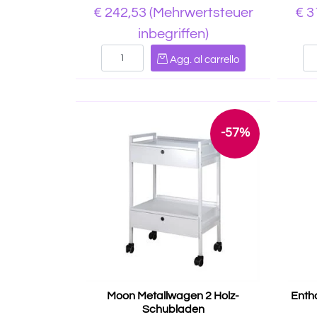
€ 242,53
(Mehrwertsteuer
€ 3
inbegriffen)
Quantità
Agg. al carrello
-57%
Moon Metallwagen 2 Holz-
Enth
Schubladen