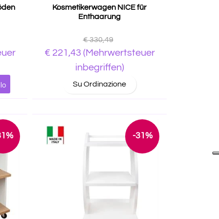
öden
Kosmetikerwagen NICE für
Enthaarung
€ 330,49
euer
€ 221,43
(Mehrwertsteuer
inbegriffen)
Su Ordinazione
lo
31%
-31%