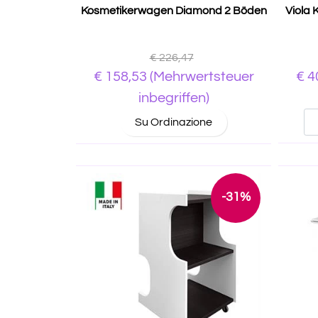
Kosmetikerwagen Diamond 2 Böden
Viola
€ 226,47
€ 158,53
(Mehrwertsteuer
€ 4
inbegriffen)
Su Ordinazione
-31%