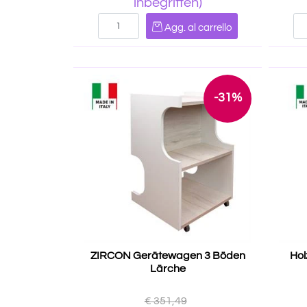
inbegriffen)
Quantità
Agg. al carrello
-31%
ZIRCON Gerätewagen 3 Böden
Hol
Lärche
€ 351,49