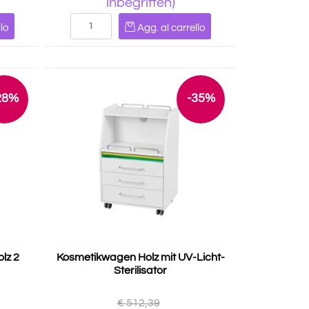
inbegriffen)
Quantità
lo
Agg. al carrello
28%
-35%
lz 2
Kosmetikwagen Holz mit UV-Licht-
Sterilisator
€ 512,39