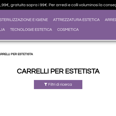
9€, gratuita sopra i 99€. Per arredi e colli voluminosi la conseg
STERILIZZAZIONE E IGIENE
ATTREZZATURA ESTETICA
ARRE
LIA
TECNOLOGIE ESTETICA
COSMETICA
RRELLI PER ESTETISTA
CARRELLI PER ESTETISTA
Filtri di ricerca