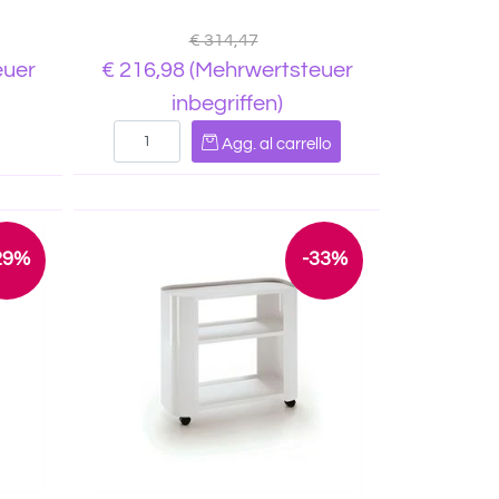
€ 314,47
euer
€ 216,98
(Mehrwertsteuer
inbegriffen)
Quantità
Agg. al carrello
29%
-33%