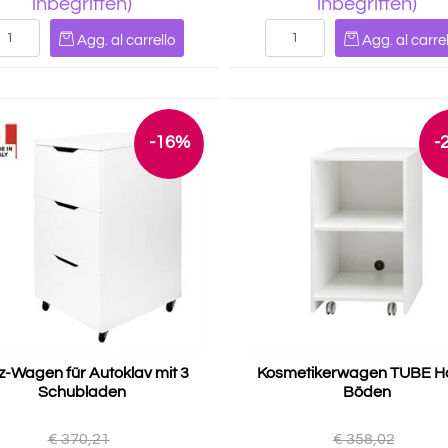
inbegriffen)
inbegriffen)
Quantità
Quantità
Agg. al carrello
Agg. al carrel
-16%
-
z-Wagen für Autoklav mit 3
Kosmetikerwagen TUBE Ho
Schubladen
Böden
€ 370,21
€ 358,02