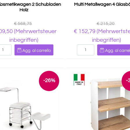
 Kosmetikwagen 2 Schubladen
Multi Metallwagen 4 Glasb
Holz
€ 568,75
€ 215,20
09,50
(Mehrwertsteuer
€ 152,79
(Mehrwertst
inbegriffen)
inbegriffen)
Quantità
Quantità
Agg. al carrello
Agg. al carrel
-26%
-