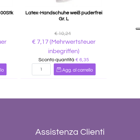
100Stk
Latex-Handschuhe weiß puderfrei
Gr. L
€ 10,24
uer
€
7,17
(Mehrwertsteuer
inbegriffen)
Sconto quantità
€ 6,35
Quantità
lo
Agg. al carrello
Assistenza Clienti