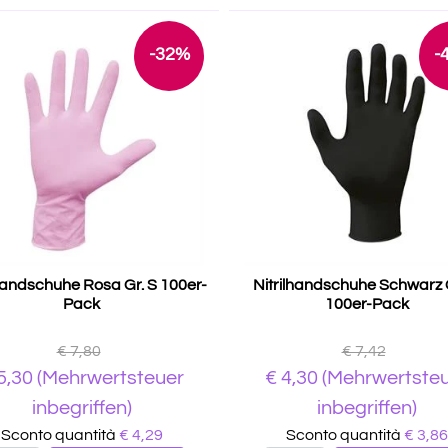
-32%
-
lhandschuhe Rosa Gr. S 100er-
Nitrilhandschuhe Schwarz 
Pack
100er-Pack
€ 7,80
€ 7,42
5,30
(Mehrwertsteuer
€
4,30
(Mehrwertste
inbegriffen)
inbegriffen)
Sconto quantità
€ 4,29
Sconto quantità
€ 3,86