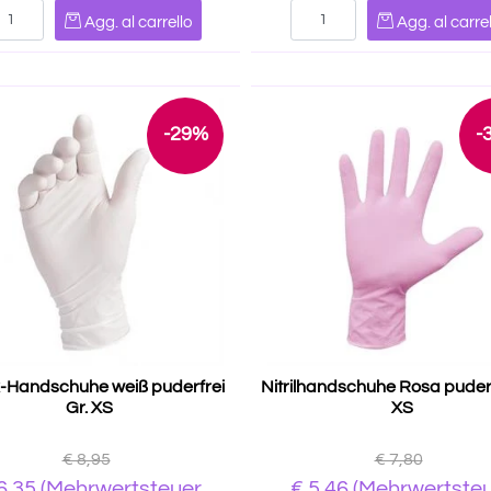
Quantità
Quantità
Agg. al carrello
Agg. al carrel
-29%
-
-Handschuhe weiß puderfrei
Nitrilhandschuhe Rosa puderf
Gr. XS
XS
€ 8,95
€ 7,80
6,35
(Mehrwertsteuer
€
5,46
(Mehrwertste