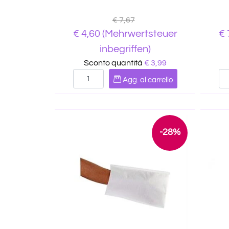
€ 7,67
€
4,60
(Mehrwertsteuer
€
inbegriffen)
Sconto quantità
€ 3,99
Quantità
Agg. al carrello
-28%