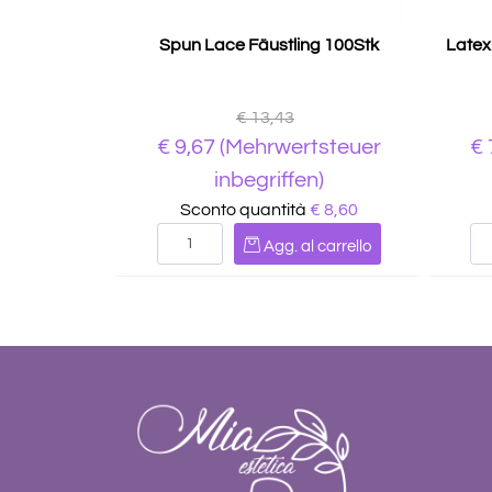
Spun Lace Fäustling 100Stk
Latex
€ 13,43
€
9,67
(Mehrwertsteuer
€
inbegriffen)
Sconto quantità
€ 8,60
Quantità
Agg. al carrello