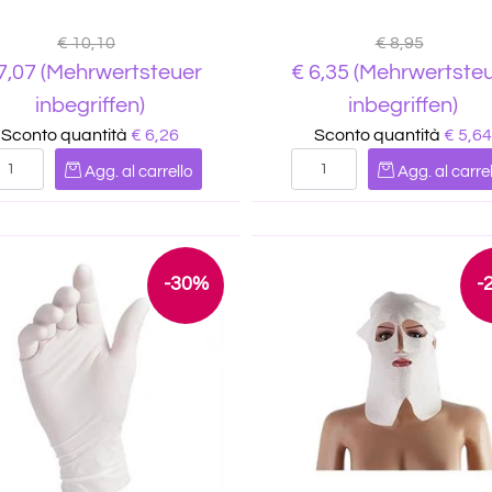
€ 10,10
€ 8,95
7,07
(Mehrwertsteuer
€
6,35
(Mehrwertste
inbegriffen)
inbegriffen)
Sconto quantità
€ 6,26
Sconto quantità
€ 5,64
Quantità
Quantità
Agg. al carrello
Agg. al carrel
-30%
-