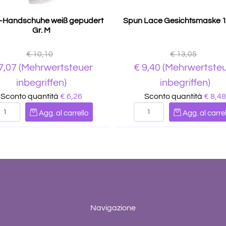
-Handschuhe weiß gepudert
Spun Lace Gesichtsmaske 
Gr. M
€ 10,10
€ 13,05
7,07
(Mehrwertsteuer
€
9,40
(Mehrwertste
inbegriffen)
inbegriffen)
Sconto quantità
€ 6,26
Sconto quantità
€ 8,48
Quantità
Quantità
Agg. al carrello
Agg. al carrel
Navigazione