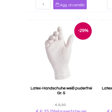
Quantità
Agg. al carrello
-29%
Latex-Handschuhe weiß puderfrei
Latex
Gr. S
€ 8,95
€
6,35
(Mehrwertsteuer
€