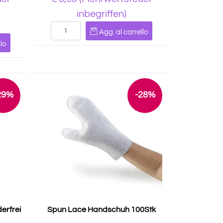
inbegriffen)
Quantità
Agg. al carrello
lo
29%
-28%
erfrei
Spun Lace Handschuh 100Stk