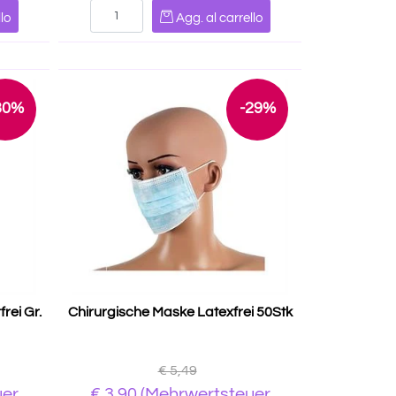
Quantità
lo
Agg. al carrello
30%
-29%
rei Gr.
Chirurgische Maske Latexfrei 50Stk
€ 5,49
uer
€ 3,90
(Mehrwertsteuer