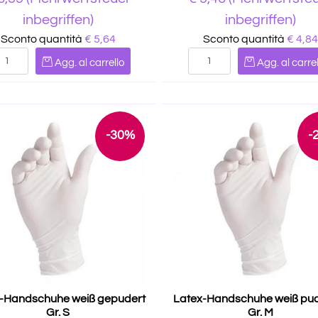
inbegriffen)
inbegriffen)
Sconto quantità
€ 5,64
Sconto quantità
€ 4,84
Quantità
Quantità
Agg. al carrello
Agg. al carrel
-30%
-
-Handschuhe weiß gepudert
Latex-Handschuhe weiß pud
Gr. S
Gr. M