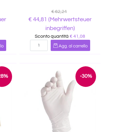
€ 62,24
uer
€
44,81
(Mehrwertsteuer
inbegriffen)
Sconto quantità
€ 41,08
Quantità
lo
Agg. al carrello
28%
-30%