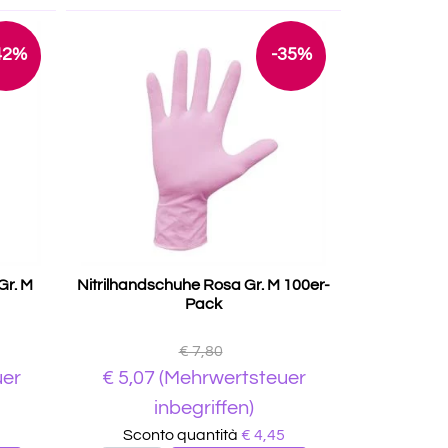
42%
-35%
Gr. M
Nitrilhandschuhe Rosa Gr. M 100er-
Pack
€ 7,80
uer
€
5,07
(Mehrwertsteuer
inbegriffen)
Sconto quantità
€ 4,45