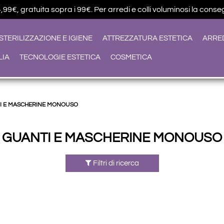
9€, gratuita sopra i 99€. Per arredi e colli voluminosi la conseg
STERILIZZAZIONE E IGIENE
ATTREZZATURA ESTETICA
ARRE
LIA
TECNOLOGIE ESTETICA
COSMETICA
I E MASCHERINE MONOUSO
GUANTI E MASCHERINE MONOUSO
Filtri di ricerca