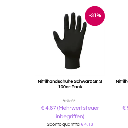
-31%
Nitrilhandschuhe Schwarz Gr. S
Nitri
100er-Pack
€ 6,77
€
4,67
(Mehrwertsteuer
€
inbegriffen)
Sconto quantità
€ 4,13