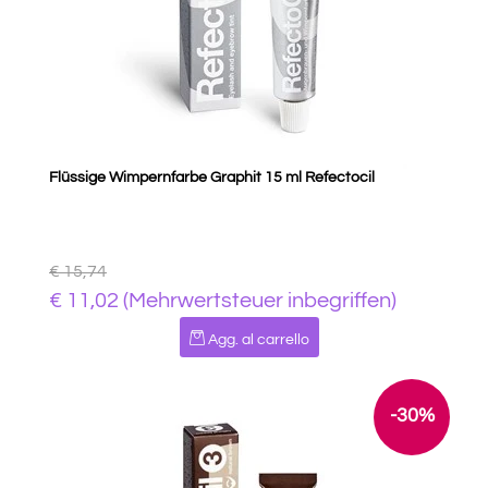
Flüssige Wimpernfarbe Graphit 15 ml Refectocil
€ 15,74
€ 11,02 (Mehrwertsteuer inbegriffen)
Quantità
Agg. al carrello
-30%