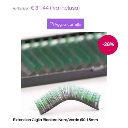
€ 31,44 (Iva inclusa)
€ 43,66
Quantità
Agg. al carrello
-28%
Extension Ciglia Bicolore Nero/Verde Ø0.15mm