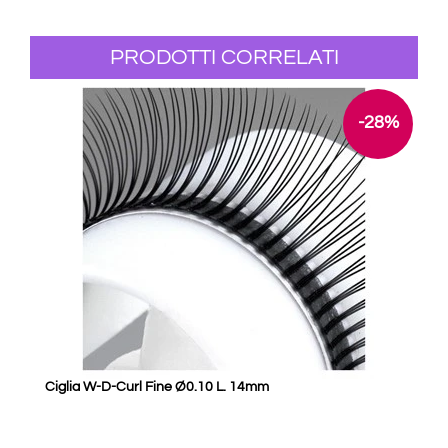
PRODOTTI CORRELATI
-28%
Ciglia W-D-Curl Fine Ø0.10 L. 14mm