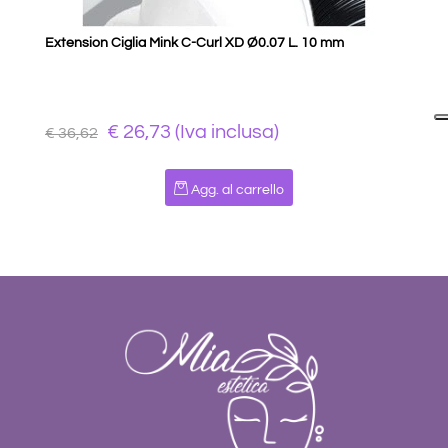
Extension Ciglia Mink C-Curl XD Ø0.07 L. 10 mm
€ 26,73 (Iva inclusa)
€ 36,62
Quantità
Agg. al carrello