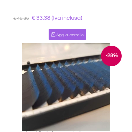
€ 33,38 (Iva inclusa)
€ 46,36
Quantità
Agg. al carrello
-28%