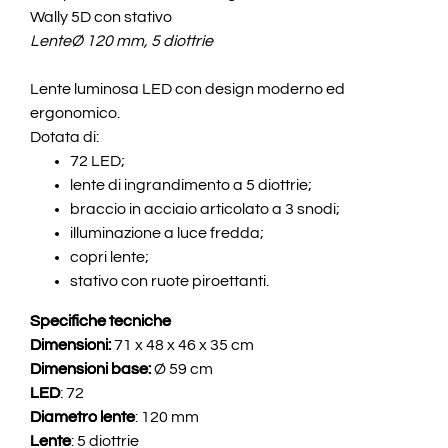
Wally 5D con stativo
LenteØ 120 mm, 5 diottrie
Lente luminosa LED con design moderno ed
ergonomico.
Dotata di:
72 LED;
lente di ingrandimento a 5 diottrie;
braccio in acciaio articolato a 3 snodi;
illuminazione a luce fredda;
copri lente;
stativo con ruote piroettanti.
Specifiche tecniche
Dimensioni:
71 x 48 x 46 x 35 cm
Dimensioni base:
Ø 59 cm
LED
: 72
Diametro lente
: 120 mm
Lente
: 5 diottrie